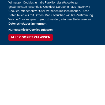
Wir nutzen Cookies, um die Funktion der Webseite zu
23.02.2011
15:52
gewährleisten (essentielle Cookies). Darüber hinaus nutzen wir
Cookies, mit denen wir User-Verhalten messen können. Diese
Daten teilen wir mit Dritten. Dafür brauchen wir Ihre Zustimmung.
Welche Cookies genau genutzt werden, erfahren Sie in unseren
Wochenendtreff: Stefan Mross stellt sein
Datenschutzbestimmungen
.
neues Album vor
Nur essentielle Cookies zulassen
Samstag, 19. Februar | 13.00 - 15.00 Uhr | BRF 2
ALLE COOKIES ZULASSEN
SERVICE
LIVESTREAM
PODCAST
SUCHEN
17.02.2011
16:05