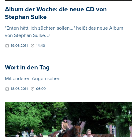
Album der Woche: die neue CD von
Stephan Sulke
"Enten hätt' ich züchten sollen..." heißt das neue Album
von Stephan Sulke. J
19.06.2011
14:40
Wort in den Tag
Mit anderen Augen sehen
18.06.2011
06:00