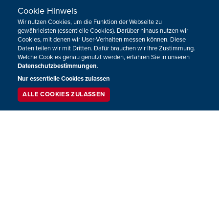
Cookie Hinweis
VORHERIGE
NÄCHSTE
Wir nutzen Cookies, um die Funktion der Webseite zu
gewährleisten (essentielle Cookies). Darüber hinaus nutzen wir
Cookies, mit denen wir User-Verhalten messen können. Diese
Daten teilen wir mit Dritten. Dafür brauchen wir Ihre Zustimmung.
Welche Cookies genau genutzt werden, erfahren Sie in unseren
Datenschutzbestimmungen
.
HOME
SENDUNGEN
Nur essentielle Cookies zulassen
PROGRAMM
HÖRERGRÜSSE
ALLE COOKIES ZULASSEN
SERVICE
LIVESTREAM
PODCAST
PLAYLIST
AKTIONEN
SUCHEN
Neuigkeiten zum BRF als Newsletter
JETZT ANMELDEN