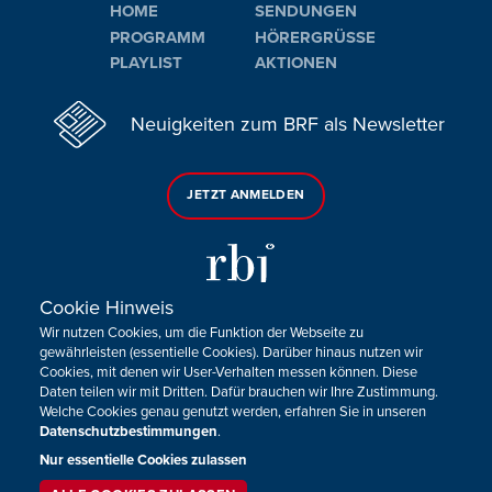
HOME
SENDUNGEN
PROGRAMM
HÖRERGRÜSSE
PLAYLIST
AKTIONEN
Neuigkeiten zum BRF als Newsletter
JETZT ANMELDEN
Cookie Hinweis
Wir nutzen Cookies, um die Funktion der Webseite zu
Sie haben noch Fragen oder Anmerkungen?
gewährleisten (essentielle Cookies). Darüber hinaus nutzen wir
Cookies, mit denen wir User-Verhalten messen können. Diese
KONTAKTIEREN SIE UNS!
Daten teilen wir mit Dritten. Dafür brauchen wir Ihre Zustimmung.
Welche Cookies genau genutzt werden, erfahren Sie in unseren
Datenschutzbestimmungen
.
Impressum
Datenschutz
Kontakt
Barrierefreiheit
Cookie-Zustimmung anpassen
Nur essentielle Cookies zulassen