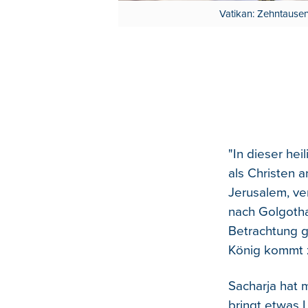
Vatikan: Zehntause
"In dieser he
als Christen a
Jerusalem, ve
nach Golgotha
Betrachtung g
König kommt zu
Sacharja hat m
bringt etwas 