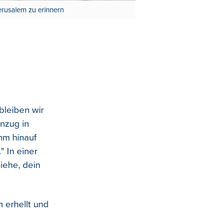
rusalem zu erinnern
bleiben wir
inzug in
hm hinauf
 In einer
iehe, dein
n erhellt und