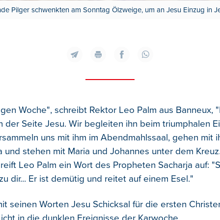
nde Pilger schwenkten am Sonntag Ölzweige, um an Jesu Einzug in Je
iligen Woche", schreibt Rektor Leo Palm aus Banneux, "
n der Seite Jesu. Wir begleiten ihn beim triumphalen E
rsammeln uns mit ihm im Abendmahlssaal, gehen mit i
 und stehen mit Maria und Johannes unter dem Kreuz."
reift Leo Palm ein Wort des Propheten Sacharja auf: "S
 dir... Er ist demütig und reitet auf einem Esel."
it seinen Worten Jesu Schicksal für die ersten Christe
Licht in die dunklen Ereignisse der Karwoche.