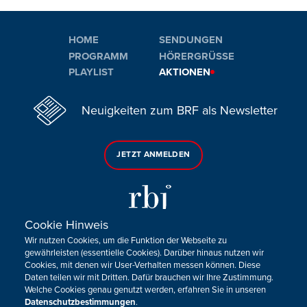
HOME
SENDUNGEN
PROGRAMM
HÖRERGRÜSSE
PLAYLIST
AKTIONEN
Neuigkeiten zum BRF als Newsletter
JETZT ANMELDEN
Cookie Hinweis
Wir nutzen Cookies, um die Funktion der Webseite zu
Sie haben noch Fragen oder Anmerkungen?
gewährleisten (essentielle Cookies). Darüber hinaus nutzen wir
Cookies, mit denen wir User-Verhalten messen können. Diese
KONTAKTIEREN SIE UNS!
Daten teilen wir mit Dritten. Dafür brauchen wir Ihre Zustimmung.
Welche Cookies genau genutzt werden, erfahren Sie in unseren
Datenschutzbestimmungen
.
Impressum
Datenschutz
Kontakt
Barrierefreiheit