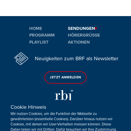
HOME
SENDUNGEN
PROGRAMM
HÖRERGRÜSSE
PLAYLIST
AKTIONEN
Neuigkeiten zum BRF als Newsletter
JETZT ANMELDEN
Cookie Hinweis
Wir nutzen Cookies, um die Funktion der Webseite zu
Sie haben noch Fragen oder Anmerkungen?
gewährleisten (essentielle Cookies). Darüber hinaus nutzen wir
Cookies, mit denen wir User-Verhalten messen können. Diese
KONTAKTIEREN SIE UNS!
Daten teilen wir mit Dritten. Dafür brauchen wir Ihre Zustimmung.