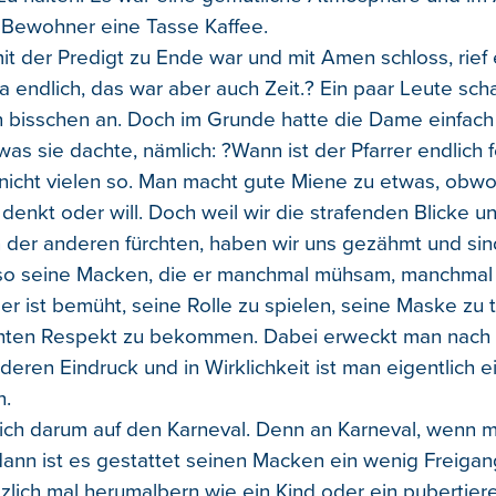
 Bewohner eine Tasse Kaffee.
it der Predigt zu Ende war und mit Amen schloss, rief 
a endlich, das war aber auch Zeit.? Ein paar Leute sch
n bisschen an. Doch im Grunde hatte die Dame einfach
as sie dachte, nämlich: ?Wann ist der Pfarrer endlich f
nicht vielen so. Man macht gute Miene zu etwas, obw
denkt oder will. Doch weil wir die strafenden Blicke u
er anderen fürchten, haben wir uns gezähmt und sind
 so seine Macken, die er manchmal mühsam, manchmal
er ist bemüht, seine Rolle zu spielen, seine Maske zu 
ten Respekt zu bekommen. Dabei erweckt man nach 
deren Eindruck und in Wirklichkeit ist man eigentlich 
n.
sich darum auf den Karneval. Denn an Karneval, wenn 
dann ist es gestattet seinen Macken ein wenig Freigan
zlich mal herumalbern wie ein Kind oder ein pubertier