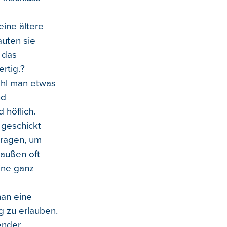
eine ältere
auten sie
 das
ertig.?
ohl man etwas
nd
 höflich.
 geschickt
tragen, um
außen oft
eine ganz
man eine
g zu erlauben.
ender