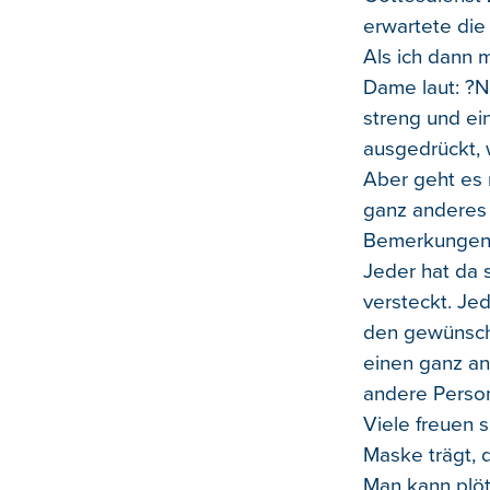
erwartete die
Als ich dann m
Dame laut: ?N
streng und ei
ausgedrückt, w
Aber geht es 
ganz anderes 
Bemerkungen d
Jeder hat da
versteckt. Jed
den gewünsch
einen ganz an
andere Perso
Viele freuen 
Maske trägt, 
Man kann plöt