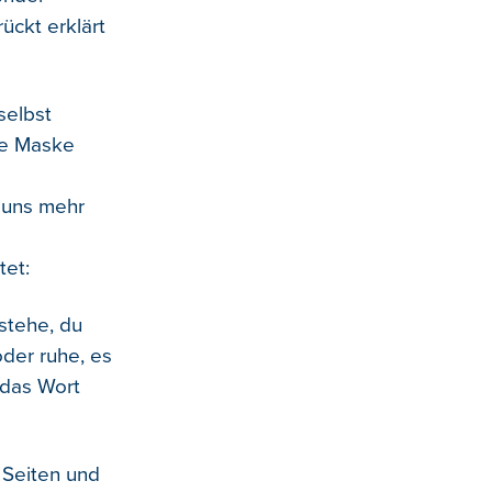
ückt erklärt
selbst
re Maske
 uns mehr
tet:
 stehe, du
der ruhe, es
r das Wort
 Seiten und