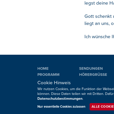
legst deine H
Gott schenkt 
liegt an uns, 
Ich wünsche I
HOME
SENDUNGEN
PROGRAMM
HÖRERGRÜSSE
PLAYLIST
AKTIONEN
Cookie Hinweis
Wir nutzen Cookies, um die Funktion der Websei
können. Diese Daten teilen wir mit Dritten. Da
Datenschutzbestimmungen
.
Sie haben noch Fragen oder Anmerkungen?
Nur essentielle Cookies zulassen
ALLE COOKI
Impressum
Datenschutz
Kontakt
Barrierefreiheit
Co