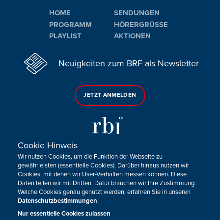
HOME
SENDUNGEN
PROGRAMM
HÖRERGRÜSSE
PLAYLIST
AKTIONEN
Neuigkeiten zum BRF als Newsletter
JETZT ANMELDEN
Cookie Hinweis
Wir nutzen Cookies, um die Funktion der Webseite zu
Sie haben noch Fragen oder Anmerkungen?
gewährleisten (essentielle Cookies). Darüber hinaus nutzen wir
Cookies, mit denen wir User-Verhalten messen können. Diese
KONTAKTIEREN SIE UNS!
Daten teilen wir mit Dritten. Dafür brauchen wir Ihre Zustimmung.
Welche Cookies genau genutzt werden, erfahren Sie in unseren
Datenschutzbestimmungen
.
Impressum
Datenschutz
Kontakt
Barrierefreiheit
Cookie-Zustimmung anpassen
Nur essentielle Cookies zulassen