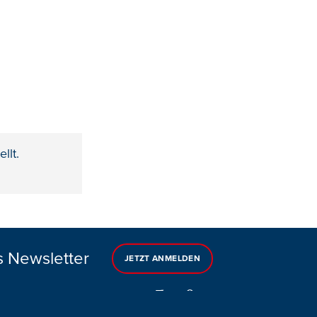
llt.
s Newsletter
JETZT ANMELDEN