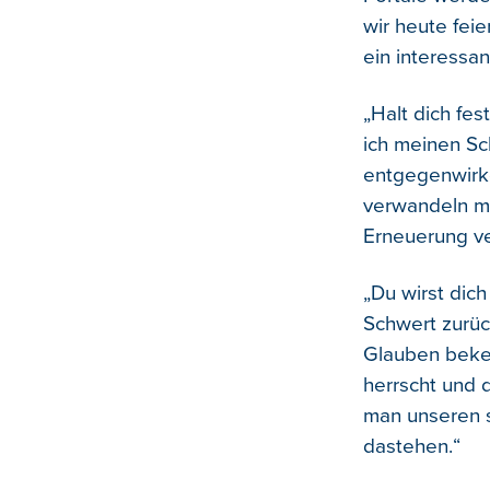
wir heute fei
ein interessa
„Halt dich fes
ich meinen Sch
entgegenwirke
verwandeln mö
Erneuerung ve
„Du wirst dic
Schwert zurüc
Glauben bekehr
herrscht und d
man unseren 
dastehen.“