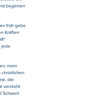
 und beginnen
rgen früh gebe
en Kräften
ft“
 jede
ken, mein
christlichen
ne, die
ht versteht
d Schwert