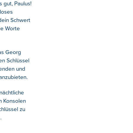
 gut, Paulus!
loses
dein Schwert
ge Worte
Was Georg
en Schlüssel
chenden und
anzu­bieten.
nächtliche
en Konsolen
chlüssel zu
.