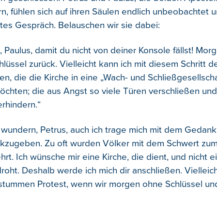
ern, fühlen sich auf ihren Säulen endlich unbeobachtet
ntes Gespräch. Belauschen wir sie dabei:
t, Paulus, damit du nicht von deiner Konsole fällst! Mo
lüssel zurück. Vielleicht kann ich mit diesem Schritt d
n, die die Kirche in eine „Wach- und Schließgesellscha
ch­ten; die aus Angst so viele Türen ver­schließen und
rhindern.“
h wundern, Petrus, auch ich trage mich mit dem Gedan
kzugeben. Zu oft wurden Völker mit dem Schwert zum 
t. Ich wünsche mir eine Kirche, die dient, und nicht ei
roht. Deshalb werde ich mich dir anschließen. Vielleic
stummen Protest, wenn wir morgen ohne Schlüssel un