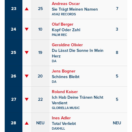
Andreas Oscar
23
25
7
Sie Trägt Meinen Namen
A1/A2 RECORDS
Olaf Berger
24
10
3
Kopf Oder Zahl
PALM REC
Geraldine Olivier
Du Lässt Die Sonne In Mein
25
19
8
Herz
DA
Jens Bogner
26
20
5
Schönes Bleibt
DA
Roland Kaiser
Ich Hab Deine Tränen Nicht
27
22
5
Verdient
GLORIELLA MUSIC
Ines Adler
28
NEU
NEU
Total Verliebt
DAXHILL