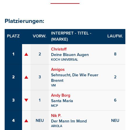
Platzierungen:
INTERPRET - TITEL -
PLATZ
VORW.
LAUFW.
(MARKE)
Christoff
1
2
8
Deine Blauen Augen
KOCH UNIVERSAL
Amigos
Sehnsucht, Die Wie Feuer
2
3
2
Brennt
VM
Andy Borg
3
1
6
Santa Maria
MCP
Nik P.
4
NEU
NEU
Der Mann Im Mond
ARIOLA