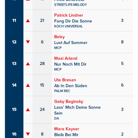
STREETLIFE-MELODY
Patrick Lindner
11
21
3
Fang Dir Die Sonne
KOCH UNIVERSAL
Belsy
12
6
8
Lust Auf Sommer
MCP
Maxi Arland
13
28
5
Nur Noch Mit Dir
MCP
Uta Bresan
14
15
6
Ab In Den Süden
PALM REC
Gaby Baginsky
Lass' Mich Deine Sonne
15
24
3
Sein
DA
Mara Kayser
16
8
2
Bleib Bei Mir