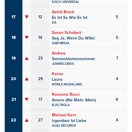
KOCH UNIVERSAL
Astrid Breck
17
12
5
Es Ist So Wie Es Ist
DA
Susan Schubert
18
14
5
Sag Ja, Wenn Du Willst
SAM MEDIA
Andrea
19
23
7
Sonnenblumensommer
JUNIRECORDS
Karoo
20
29
4
Laura
WÖRLE MUSIKLAND
Rosanna Rocci
21
17
6
Amore (Nie Mehr Allein)
ELECTROLA
Michael Kern
22
27
4
Irgendwo Ist Liebe
A1/A2 RECORDS