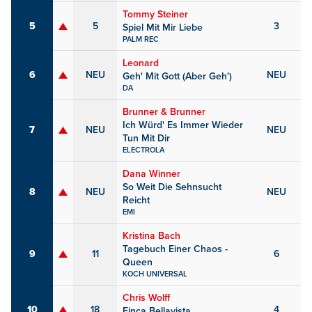
Tommy Steiner
5
5
3
Spiel Mit Mir Liebe
PALM REC
Leonard
6
NEU
NEU
Geh' Mit Gott (Aber Geh')
DA
Brunner & Brunner
Ich Würd' Es Immer Wieder
7
NEU
NEU
Tun Mit Dir
ELECTROLA
Dana Winner
So Weit Die Sehnsucht
8
NEU
NEU
Reicht
EMI
Kristina Bach
Tagebuch Einer Chaos -
9
11
6
Queen
KOCH UNIVERSAL
Chris Wolff
10
18
4
Finca Bellavista