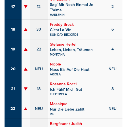
Sag' Mir Noch Einmal Je
17
12
2
T'aime
HARLEKIN
Freddy Breck
18
30
6
C'est La Vie
SUN DAY RECORDS
Stefanie Hertel
19
22
4
Leben, Lieben, Träumen
MONTANA
Nicole
20
NEU
NEU
Nass Bis Auf Die Haut
ARIOLA
Rosanna Rocci
21
18
8
Ich Fühl' Mich Gut
ELECTROLA
Mosaique
22
NEU
NEU
Nur Die Liebe Zählt
RK
Bergfeuer / Judith