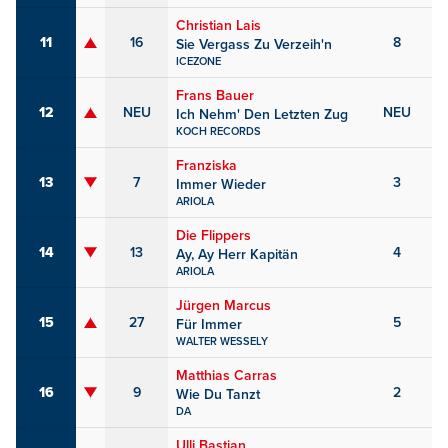
Christian Lais
11
16
8
Sie Vergass Zu Verzeih'n
ICEZONE
Frans Bauer
12
NEU
NEU
Ich Nehm' Den Letzten Zug
KOCH RECORDS
Franziska
13
7
3
Immer Wieder
ARIOLA
Die Flippers
14
13
4
Ay, Ay Herr Kapitän
ARIOLA
Jürgen Marcus
15
27
5
Für Immer
WALTER WESSELY
Matthias Carras
16
9
2
Wie Du Tanzt
DA
Ulli Bastian