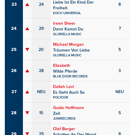
Liebe Ist Ein Kind Der
23
24
8
Freiheit
KOCH UNIVERSAL
Ireen Sheer
24
29
7
Dann Kamst Du
GLORIELLA MUSIC
Michael Morgan
25
20
5
Träumen Von Liebe
GLORIELLA MUSIC
Elizabeth
26
28
3
Wilde Pferde
BLUE DOOR RECORDS
Daliah Lavi
27
NEU
NEU
Es Geht Auch So
POLYDOR
Guido Hoffmann
28
15
5
Zeit
JUNIRECORDS
Olaf Berger
29
25
8
Schatten An Der Wand