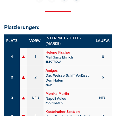
Platzierungen:
INTERPRET - TITEL -
PLATZ
VORW.
LAUFW.
(MARKE)
Helene Fischer
1
1
6
Mal Ganz Ehrlich
ELECTROLA
Amigos
Das Weisse Schiff Verlässt
2
2
5
Den Hafen
MCP
Monika Martin
3
NEU
NEU
Napoli Adieu
KOCH MUSIC
Kastelruther Spatzen