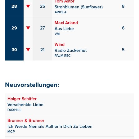
Tom Astor
28
25
8
Strohblumen (Sunflower)
ARIOLA
Maxi Arland
29
27
6
Aus Liebe
VM
Wind
30
21
5
Radio Zuckerhut
PALM REC
Neuvorstellungen:
Holger Schäfer
Verschenkte Liebe
DAXHILL
Brunner & Brunner
Ich Werde Niemals Aufhör'n Dich Zu Lieben
MCP