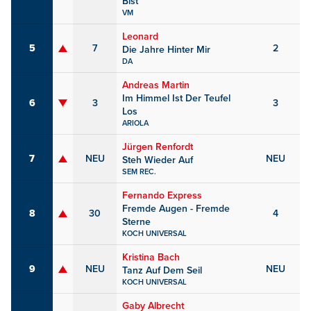
Bist
VM
Leonard
5
7
2
Die Jahre Hinter Mir
DA
Andreas Martin
Im Himmel Ist Der Teufel
6
3
3
Los
ARIOLA
Jürgen Renfordt
7
NEU
NEU
Steh Wieder Auf
SEM REC.
Fernando Express
Fremde Augen - Fremde
8
30
4
Sterne
KOCH UNIVERSAL
Kristina Bach
9
NEU
NEU
Tanz Auf Dem Seil
KOCH UNIVERSAL
Gaby Albrecht