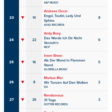
A&F MUSIC
Andreas Oscar
Engel, Teufel, Lady Und
23
14
8
Sphinx
A1/A2 RECORDS
Andy Borg
Das Werde Ich Dir Nicht
24
22
6
Verzeih'n
MCP
Ireen Sheer
Als Der Mond In Flammen
25
16
5
Stand
GLORIELLA MUSIC
Markus Mai
26
8
2
Wir Tanzen Auf Den Wolken
DA
Rendezvous
27
26
3
31 Tage
DOTTER RECORDS