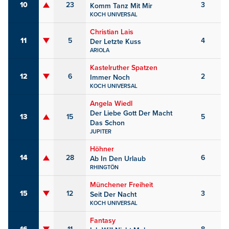
10
23
3
Komm Tanz Mit Mir
KOCH UNIVERSAL
Christian Lais
11
5
4
Der Letzte Kuss
ARIOLA
Kastelruther Spatzen
12
6
2
Immer Noch
KOCH UNIVERSAL
Angela Wiedl
Der Liebe Gott Der Macht
13
15
5
Das Schon
JUPITER
Höhner
14
28
6
Ab In Den Urlaub
RHINGTÖN
Münchener Freiheit
15
12
3
Seit Der Nacht
KOCH UNIVERSAL
Fantasy