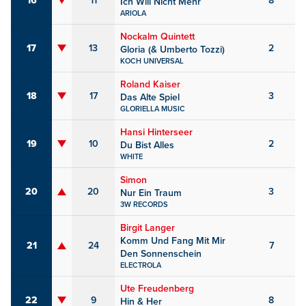
16
11
8
Ich Will Nicht Mehr
ARIOLA
Nockalm Quintett
17
13
2
Gloria (& Umberto Tozzi)
KOCH UNIVERSAL
Roland Kaiser
18
17
3
Das Alte Spiel
GLORIELLA MUSIC
Hansi Hinterseer
19
10
2
Du Bist Alles
WHITE
Simon
20
20
3
Nur Ein Traum
3W RECORDS
Birgit Langer
Komm Und Fang Mit Mir
21
24
7
Den Sonnenschein
ELECTROLA
Ute Freudenberg
22
9
8
Hin & Her