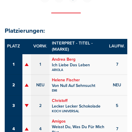
Platzierungen:
INTERPRET - TITEL -
PLATZ
VORW.
LAUFW.
(MARKE)
Andrea Berg
1
1
7
Ich Liebe Das Leben
ARIOLA
Helene Fischer
2
NEU
NEU
Von Null Auf Sehnsucht
EMI
Christoff
3
2
5
Lecker Lecker Schokolade
KOCH UNIVERSAL
Amigos
Weisst Du, Was Du Für Mich
4
4
7