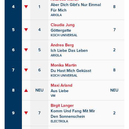
Aber Dich Gibt's Nur Einmal
4
1
8
Für Mich
ARIOLA
Claudia Jung
5
4
7
Göttergatte
KOCH UNIVERSAL
Andrea Berg
6
5
2
Ich Liebe Das Leben
ARIOLA
Monika Martin
7
6
8
Du Hast Mich Geküsst
KOCH UNIVERSAL
Maxi Arland
8
NEU
NEU
Aus Liebe
VM
Birgit Langer
Komm Und Fang Mit Mir
9
7
2
Den Sonnenschein
ELECTROLA