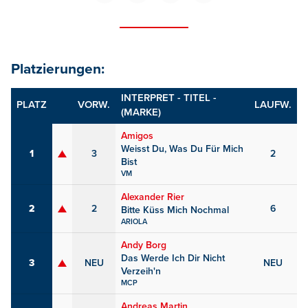
Platzierungen:
INTERPRET - TITEL -
PLATZ
VORW.
LAUFW.
(MARKE)
Amigos
Weisst Du, Was Du Für Mich
1
3
2
Bist
VM
Alexander Rier
2
2
6
Bitte Küss Mich Nochmal
ARIOLA
Andy Borg
Das Werde Ich Dir Nicht
3
NEU
NEU
Verzeih'n
MCP
Andreas Martin