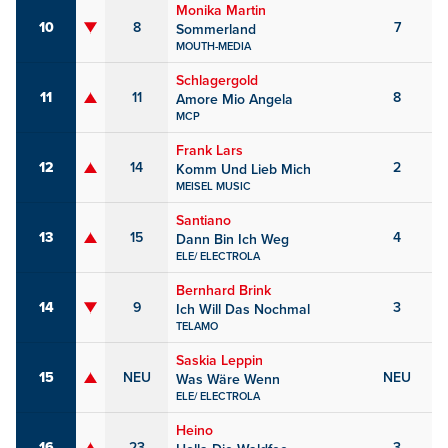
Monika Martin
10
8
7
Sommerland
MOUTH-MEDIA
Schlagergold
11
11
8
Amore Mio Angela
MCP
Frank Lars
12
14
2
Komm Und Lieb Mich
MEISEL MUSIC
Santiano
13
15
4
Dann Bin Ich Weg
ELE/ ELECTROLA
Bernhard Brink
14
9
3
Ich Will Das Nochmal
TELAMO
Saskia Leppin
15
NEU
NEU
Was Wäre Wenn
ELE/ ELECTROLA
Heino
16
23
3