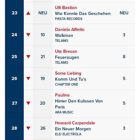
Ulli Bastian
23
NEU
NEU
Wie Konnte Das Geschehen
FIESTA RECORDS
Daniela Alfinito
24
10
3
Walkman
TELAMO
Uta Bresan
25
21
8
Feueraugen
TELAMO
Sonia Liebing
26
19
5
Komm Und Tu's
CHAPTER ONE
Pauline
Hinter Den Kulissen Von
27
20
5
Paris
ARA MUSIC
Howard Carpendale
28
26
3
Ein Neuer Morgen
ELE/ ELECTROLA