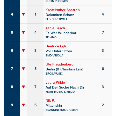
RUBIN RECORDS
Kastelruther Spatzen
4
1
4
Dolomiten Schatz
ELE/ ELECTROLA
Tanja Lasch
5
4
7
Es War Wunderbar
TELAMO
Beatrice Egli
6
3
3
Voll Unter Strom
SMD/ ARIOLA
Ute Freudenberg
7
5
6
Berlin (& Christian Lais)
BROS.MUSIC
Laura Wilde
8
7
3
Auf Der Suche Nach Dir
MORE MUSIC & MEDIA
Nik P.
9
6
2
Mittendrin
BRANNINI MUSIC GMBH