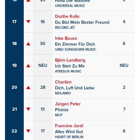
Holla Die Waldfee
UNIVERSAL MUSIC
Dorthe Kollo
17
16
4
Du Bist Mein Bester Freund
RECORD JET
Inka Bause
18
30
6
Ein Zimmer Für Dich
UMD/ SONGSHINE MUSIC
Björn Landberg
19
NEU
NEU
Ich Steh Zu Mir
ATRESUS MUSIC
Charlien
20
28
2
Dich, Luft Und Liebe
MOLAMIO
Jürgen Peter
21
13
7
Phönix
MCP
Francine Jordi
22
17
6
Alles Wird Gut
HEART OF BERLIN