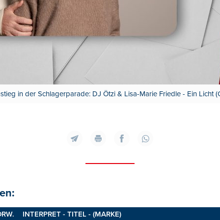
tieg in der Schlagerparade: DJ Ötzi & Lisa-Marie Friedle - Ein Licht (
en:
ORW.
INTERPRET - TITEL - (MARKE)