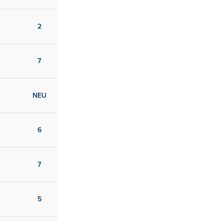
2
7
NEU
6
7
5