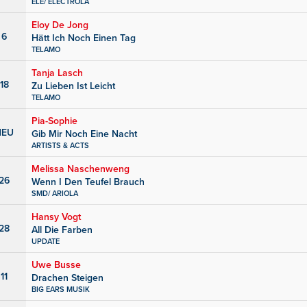
ELE/ ELECTROLA
Eloy De Jong
6
Hätt Ich Noch Einen Tag
TELAMO
Tanja Lasch
18
Zu Lieben Ist Leicht
TELAMO
Pia-Sophie
NEU
Gib Mir Noch Eine Nacht
ARTISTS & ACTS
Melissa Naschenweng
26
Wenn I Den Teufel Brauch
SMD/ ARIOLA
Hansy Vogt
28
All Die Farben
UPDATE
Uwe Busse
11
Drachen Steigen
BIG EARS MUSIK