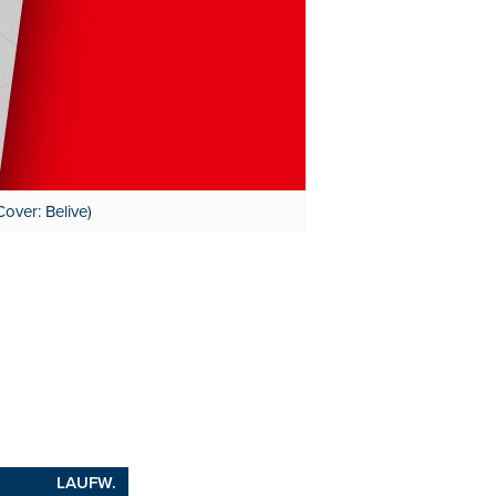
Cover: Belive)
LAUFW.