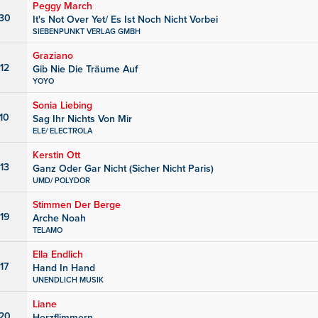
Peggy March
30
It's Not Over Yet/ Es Ist Noch Nicht Vorbei
SIEBENPUNKT VERLAG GMBH
Graziano
12
Gib Nie Die Träume Auf
YOYO
Sonia Liebing
10
Sag Ihr Nichts Von Mir
ELE/ ELECTROLA
Kerstin Ott
13
Ganz Oder Gar Nicht (Sicher Nicht Paris)
UMD/ POLYDOR
Stimmen Der Berge
19
Arche Noah
TELAMO
Ella Endlich
17
Hand In Hand
UNENDLICH MUSIK
Liane
20
Herzflimmern