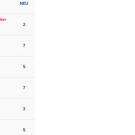
NEU
cker
2
7
5
7
3
5