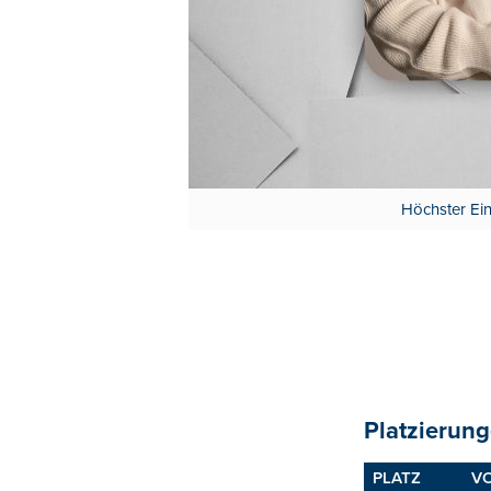
Höchster Eins
Platzierung
PLATZ
V