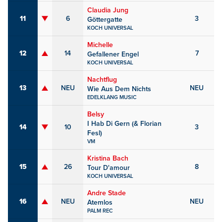
Claudia Jung
11
6
3
Göttergatte
KOCH UNIVERSAL
Michelle
12
14
7
Gefallener Engel
KOCH UNIVERSAL
Nachtflug
13
NEU
NEU
Wie Aus Dem Nichts
EDELKLANG MUSIC
Belsy
I Hab Di Gern (& Florian
14
10
3
Fesl)
VM
Kristina Bach
15
26
8
Tour D'amour
KOCH UNIVERSAL
Andre Stade
16
NEU
NEU
Atemlos
PALM REC