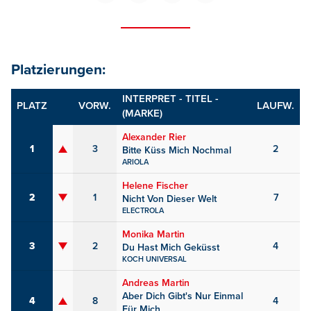
Platzierungen:
INTERPRET - TITEL -
PLATZ
VORW.
LAUFW.
(MARKE)
Alexander Rier
1
3
2
Bitte Küss Mich Nochmal
ARIOLA
Helene Fischer
2
1
7
Nicht Von Dieser Welt
ELECTROLA
Monika Martin
3
2
4
Du Hast Mich Geküsst
KOCH UNIVERSAL
Andreas Martin
Aber Dich Gibt's Nur Einmal
4
8
4
Für Mich