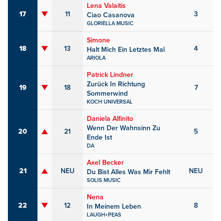
Lena Valaitis
17
11
3
Ciao Casanova
GLORIELLA MUSIC
Simone
18
13
4
Halt Mich Ein Letztes Mal
ARIOLA
Patrick Lindner
Zurück In Richtung
19
18
7
Sommerwind
KOCH UNIVERSAL
Daniela Alfinito
Wenn Der Wahnsinn Zu
20
21
5
Ende Ist
DA
Axel Becker
21
NEU
NEU
Du Bist Alles Was Mir Fehlt
SOLIS MUSIC
Nena
22
12
8
In Meinem Leben
LAUGH+PEAS