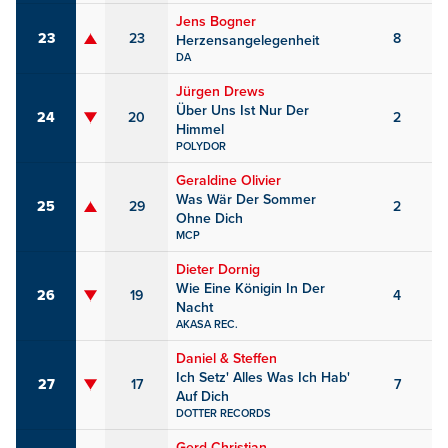
Jens Bogner
23
23
8
Herzensangelegenheit
DA
Jürgen Drews
Über Uns Ist Nur Der
24
20
2
Himmel
POLYDOR
Geraldine Olivier
Was Wär Der Sommer
25
29
2
Ohne Dich
MCP
Dieter Dornig
Wie Eine Königin In Der
26
19
4
Nacht
AKASA REC.
Daniel & Steffen
Ich Setz' Alles Was Ich Hab'
27
17
7
Auf Dich
DOTTER RECORDS
Gerd Christian