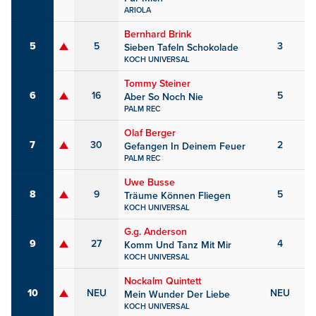
ARIOLA
Bernhard Brink
5
5
3
Sieben Tafeln Schokolade
KOCH UNIVERSAL
Tommy Steiner
6
16
5
Aber So Noch Nie
PALM REC
Olaf Berger
7
30
2
Gefangen In Deinem Feuer
PALM REC
Uwe Busse
8
9
5
Träume Können Fliegen
KOCH UNIVERSAL
G.g. Anderson
9
27
4
Komm Und Tanz Mit Mir
KOCH UNIVERSAL
Nockalm Quintett
10
NEU
NEU
Mein Wunder Der Liebe
KOCH UNIVERSAL