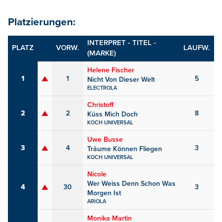
Platzierungen:
INTERPRET - TITEL -
PLATZ
VORW.
LAUFW.
(MARKE)
Helene Fischer
1
1
5
Nicht Von Dieser Welt
ELECTROLA
Christoff
2
2
8
Küss Mich Doch
KOCH UNIVERSAL
Uwe Busse
3
4
3
Träume Können Fliegen
KOCH UNIVERSAL
Nicole
Wer Weiss Denn Schon Was
4
30
3
Morgen Ist
ARIOLA
Monika Martin