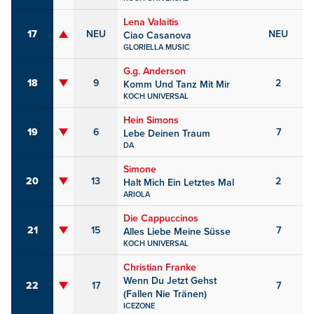
Lena Valaitis
17
NEU
NEU
Ciao Casanova
GLORIELLA MUSIC
G.g. Anderson
18
9
2
Komm Und Tanz Mit Mir
KOCH UNIVERSAL
Hein Simons
19
6
7
Lebe Deinen Traum
DA
Simone
20
13
2
Halt Mich Ein Letztes Mal
ARIOLA
Die Cappuccinos
21
15
7
Alles Liebe Meine Süsse
KOCH UNIVERSAL
Christian Franke
Wenn Du Jetzt Gehst
22
17
7
(Fallen Nie Tränen)
ICEZONE