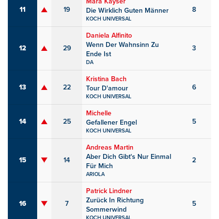
Mara Kayser
11
19
8
Die Wirklich Guten Männer
KOCH UNIVERSAL
Daniela Alfinito
Wenn Der Wahnsinn Zu
12
29
3
Ende Ist
DA
Kristina Bach
13
22
6
Tour D'amour
KOCH UNIVERSAL
Michelle
14
25
5
Gefallener Engel
KOCH UNIVERSAL
Andreas Martin
Aber Dich Gibt's Nur Einmal
15
14
2
Für Mich
ARIOLA
Patrick Lindner
Zurück In Richtung
16
7
5
Sommerwind
KOCH UNIVERSAL