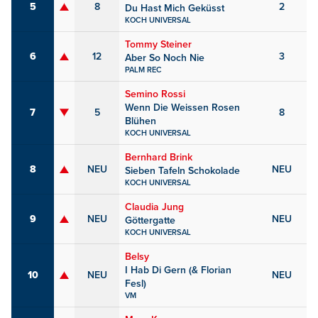
5
8
2
Du Hast Mich Geküsst
KOCH UNIVERSAL
Tommy Steiner
6
12
3
Aber So Noch Nie
PALM REC
Semino Rossi
Wenn Die Weissen Rosen
7
5
8
Blühen
KOCH UNIVERSAL
Bernhard Brink
8
NEU
NEU
Sieben Tafeln Schokolade
KOCH UNIVERSAL
Claudia Jung
9
NEU
NEU
Göttergatte
KOCH UNIVERSAL
Belsy
I Hab Di Gern (& Florian
10
NEU
NEU
Fesl)
VM