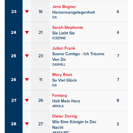
Jens Bogner
23
16
6
Herzensangelegenheit
DA
Sarah-Stephanie
24
21
4
Sie Liebt Sie
ICEZONE
Julian Frank
Sueno Contigo - Ich Träume
25
23
7
Von Dir
DAXHILL
Mary Roos
26
11
7
So Viel Glück
DA
Fantasy
27
26
8
Halt Mein Herz
ARIOLA
Dieter Dornig
Wie Eine Königin In Der
28
27
2
Nacht
AKASA REC.