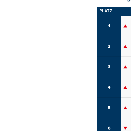
PLATZ
1
2
3
4
5
6