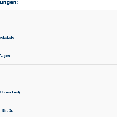
lungen:
hokolade
 Augen
Florian Fesl)
 Bist Du