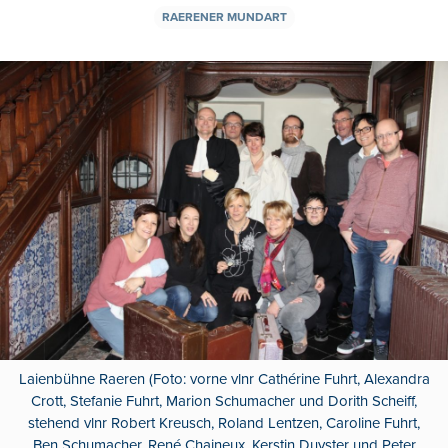
RAERENER MUNDART
Laienbühne Raeren (Foto: vorne vlnr Cathérine Fuhrt, Alexandra
Crott, Stefanie Fuhrt, Marion Schumacher und Dorith Scheiff,
stehend vlnr Robert Kreusch, Roland Lentzen, Caroline Fuhrt,
Ben Schumacher, René Chaineux, Kerstin Duyster und Peter