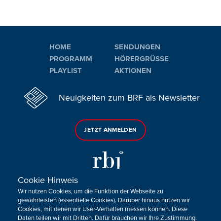
HOME
SENDUNGEN
PROGRAMM
HÖRERGRÜSSE
PLAYLIST
AKTIONEN
Neuigkeiten zum BRF als Newsletter
JETZT ANMELDEN
Cookie Hinweis
Wir nutzen Cookies, um die Funktion der Webseite zu
Sie haben noch Fragen oder Anmerkungen?
gewährleisten (essentielle Cookies). Darüber hinaus nutzen wir
Cookies, mit denen wir User-Verhalten messen können. Diese
KONTAKTIEREN SIE UNS!
Daten teilen wir mit Dritten. Dafür brauchen wir Ihre Zustimmung.