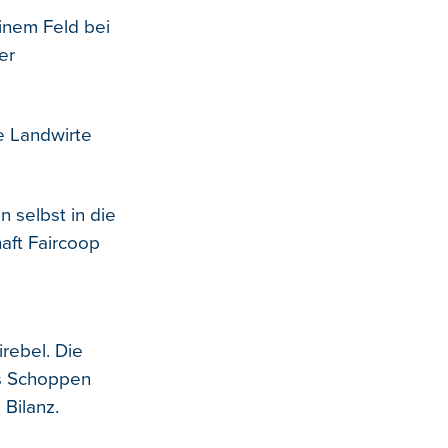
einem Feld bei
er
e Landwirte
 selbst in die
ft Faircoop
irebel. Die
us Schoppen
 Bilanz.