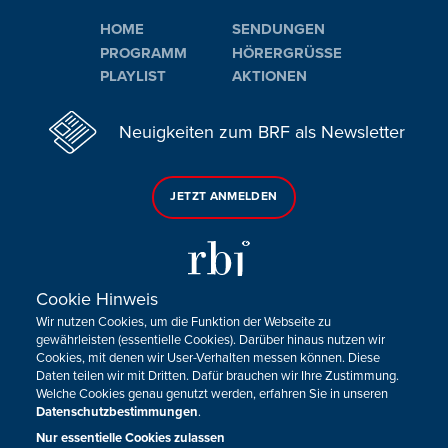
HOME
SENDUNGEN
PROGRAMM
HÖRERGRÜSSE
PLAYLIST
AKTIONEN
Neuigkeiten zum BRF als Newsletter
JETZT ANMELDEN
Cookie Hinweis
Wir nutzen Cookies, um die Funktion der Webseite zu
Sie haben noch Fragen oder Anmerkungen?
gewährleisten (essentielle Cookies). Darüber hinaus nutzen wir
Cookies, mit denen wir User-Verhalten messen können. Diese
KONTAKTIEREN SIE UNS!
Daten teilen wir mit Dritten. Dafür brauchen wir Ihre Zustimmung.
Welche Cookies genau genutzt werden, erfahren Sie in unseren
Datenschutzbestimmungen
.
Impressum
Datenschutz
Kontakt
Barrierefreiheit
Cookie-Zustimmung anpassen
Nur essentielle Cookies zulassen