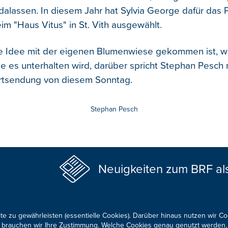
alassen. In diesem Jahr hat Sylvia George dafür das P
m "Haus Vitus" in St. Vith ausgewählt.
ie Idee mit der eigenen Blumenwiese gekommen ist, w
 es unterhalten wird, darüber spricht Stephan Pesch mi
artsendung von diesem Sonntag.
Stephan Pesch
Neuigkeiten zum BRF al
te zu gewährleisten (essentielle Cookies). Darüber hinaus nutzen wir C
für brauchen wir Ihre Zustimmung. Welche Cookies genau genutzt werden,