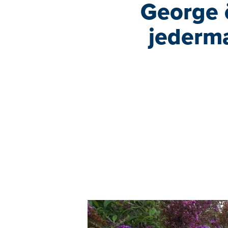
George 
jederm