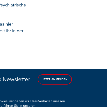
sychiatrische
as hier
t ihr in der
s Newsletter
JETZT ANMELDEN
ookies, mit denen wir User-Verhalten messen
 erfahren Sie in unseren