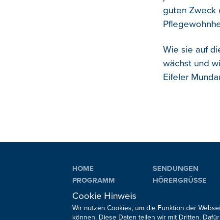
guten Zweck d
Pflegewohnhei
Wie sie auf d
wächst und wie
Eifeler Mund
HOME
SENDUNGEN
PROGRAMM
HÖRERGRÜSSE
PLAYLIST
AKTIONEN
Cookie Hinweis
Wir nutzen Cookies, um die Funktion der Websei
können. Diese Daten teilen wir mit Dritten. Da