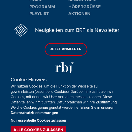
PROGRAMM
HÖRERGRÜSSE
PLAYLIST
AKTIONEN
Neuigkeiten zum BRF als Newsletter
JETZT ANMELDEN
Cookie Hinweis
Wir nutzen Cookies, um die Funktion der Webseite zu
Sie haben noch Fragen oder Anmerkungen?
gewährleisten (essentielle Cookies). Darüber hinaus nutzen wir
Cookies, mit denen wir User-Verhalten messen können. Diese
KONTAKTIEREN SIE UNS!
Daten teilen wir mit Dritten. Dafür brauchen wir Ihre Zustimmung.
Welche Cookies genau genutzt werden, erfahren Sie in unseren
Datenschutzbestimmungen
.
Impressum
Datenschutz
Kontakt
Barrierefreiheit
Cookie-Zustimmung anpassen
Nur essentielle Cookies zulassen
ALLE COOKIES ZULASSEN