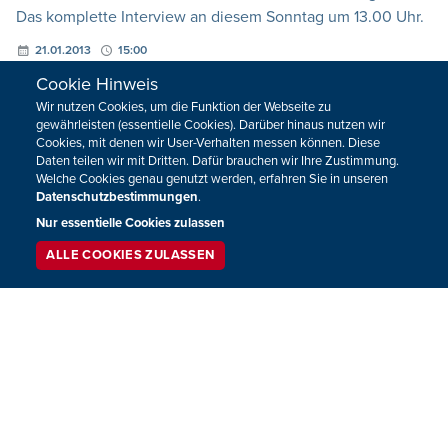
Das komplette Interview an diesem Sonntag um 13.00 Uhr.
21.01.2013
15:00
Cookie Hinweis
Wir nutzen Cookies, um die Funktion der Webseite zu
gewährleisten (essentielle Cookies). Darüber hinaus nutzen wir
Cookies, mit denen wir User-Verhalten messen können. Diese
Daten teilen wir mit Dritten. Dafür brauchen wir Ihre Zustimmung.
Welche Cookies genau genutzt werden, erfahren Sie in unseren
Datenschutzbestimmungen
.
Nur essentielle Cookies zulassen
ALLE COOKIES ZULASSEN
SERVICE
LIVESTREAM
PODCAST
SUCHEN
Künstlertreff: Michael Morgan stellt bei