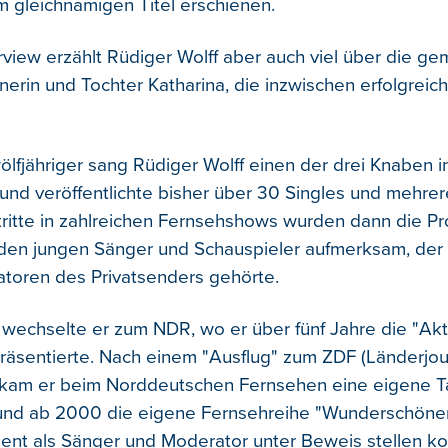
 gleichnamigen Titel erschienen.
view erzählt Rüdiger Wolff aber auch viel über die g
nerin und Tochter Katharina, die inzwischen erfolgreiche
wölfjähriger sang Rüdiger Wolff einen der drei Knaben 
 und veröffentlichte bisher über 30 Singles und mehrer
tritte in zahlreichen Fernsehshows wurden dann die P
 den jungen Sänger und Schauspieler aufmerksam, der
toren des Privatsenders gehörte.
wechselte er zum NDR, wo er über fünf Jahre die "Akt
äsentierte. Nach einem "Ausflug" zum ZDF (Länderjou
 bekam er beim Norddeutschen Fernsehen eine eigene T
und ab 2000 die eigene Fernsehreihe "Wunderschöner
alent als Sänger und Moderator unter Beweis stellen ko