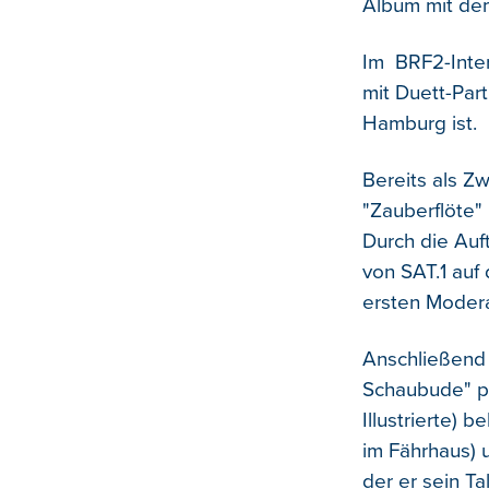
Album mit dem
Im BRF2-Inter
mit Duett-Part
Hamburg ist.
Bereits als Z
"Zauberflöte"
Durch die Auf
von SAT.1 auf
ersten Modera
Anschließend 
Schaubude" pr
Illustrierte)
im Fährhaus) 
der er sein T