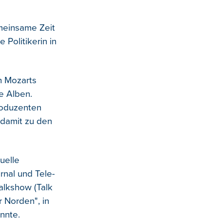
emeinsame Zeit
 Politikerin in
in Mozarts
e Alben.
roduzenten
 damit zu den
uelle
rnal und Tele-
alkshow (Talk
 Norden", in
nnte.