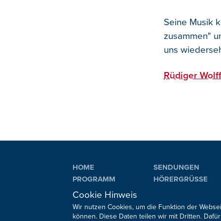
Seine Musik ko
zusammen" und
uns wiederse
Rüdiger Wolff
HOME
SENDUNGEN
PROGRAMM
HÖRERGRÜSSE
PLAYLIST
AKTIONEN
Cookie Hinweis
Wir nutzen Cookies, um die Funktion der Websei
können. Diese Daten teilen wir mit Dritten. Da