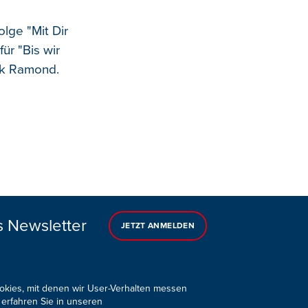
olge "Mit Dir
ür "Bis wir
nk Ramond.
s Newsletter
JETZT ANMELDEN
ookies, mit denen wir User-Verhalten messen
 erfahren Sie in unseren