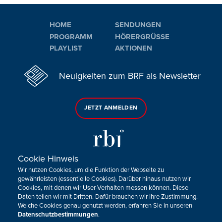
HOME
SENDUNGEN
PROGRAMM
HÖRERGRÜSSE
PLAYLIST
AKTIONEN
Neuigkeiten zum BRF als Newsletter
JETZT ANMELDEN
Cookie Hinweis
Wir nutzen Cookies, um die Funktion der Webseite zu
Sie haben noch Fragen oder Anmerkungen?
gewährleisten (essentielle Cookies). Darüber hinaus nutzen wir
Cookies, mit denen wir User-Verhalten messen können. Diese
KONTAKTIEREN SIE UNS!
Daten teilen wir mit Dritten. Dafür brauchen wir Ihre Zustimmung.
Welche Cookies genau genutzt werden, erfahren Sie in unseren
Datenschutzbestimmungen
.
Impressum
Datenschutz
Kontakt
Barrierefreiheit