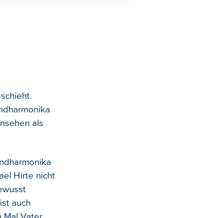
schieht.
Mundharmonika
rnsehen als
Mundharmonika
ael Hirte nicht
bewusst
ist auch
n Mal Vater