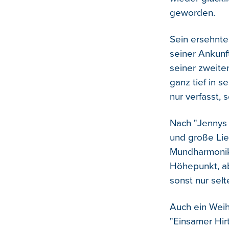
geworden.
Sein ersehnter
seiner Ankunf
seiner zweiten
ganz tief in 
nur verfasst,
Nach "Jennys 
und große Lie
Mundharmonika
Höhepunkt, ab
sonst nur selt
Auch ein Weih
"Einsamer Hir