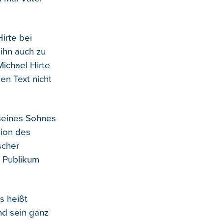
irte bei
 ihn auch zu
Michael Hirte
en Text nicht
 seines Sohnes
tion des
scher
r Publikum
s heißt
nd sein ganz