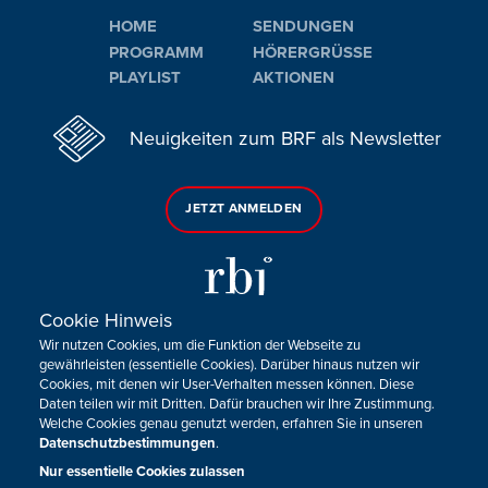
HOME
SENDUNGEN
PROGRAMM
HÖRERGRÜSSE
PLAYLIST
AKTIONEN
Neuigkeiten zum BRF als Newsletter
JETZT ANMELDEN
Cookie Hinweis
Wir nutzen Cookies, um die Funktion der Webseite zu
Sie haben noch Fragen oder Anmerkungen?
gewährleisten (essentielle Cookies). Darüber hinaus nutzen wir
Cookies, mit denen wir User-Verhalten messen können. Diese
KONTAKTIEREN SIE UNS!
Daten teilen wir mit Dritten. Dafür brauchen wir Ihre Zustimmung.
Welche Cookies genau genutzt werden, erfahren Sie in unseren
Datenschutzbestimmungen
.
Impressum
Datenschutz
Kontakt
Barrierefreiheit
Cookie-Zustimmung anpassen
Nur essentielle Cookies zulassen