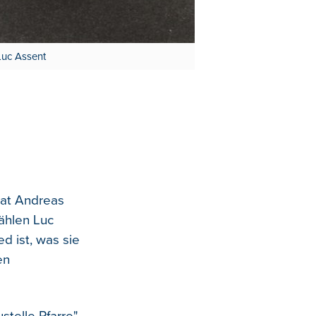
Luc Assent
hat Andreas
ählen Luc
d ist, was sie
en