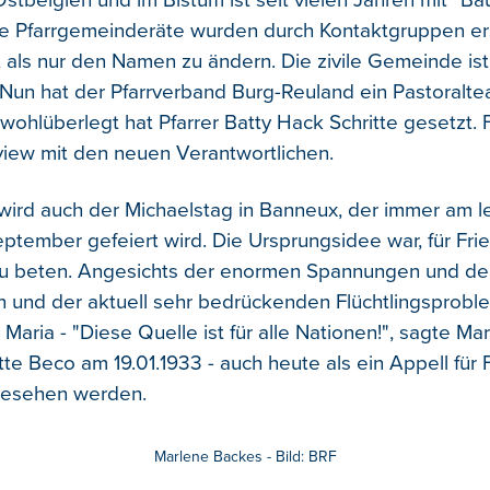
Ostbelgien und im Bistum ist seit vielen Jahren mit "Bau
e Pfarrgemeinderäte wurden durch Kontaktgruppen ers
 als nur den Namen zu ändern. Die zivile Gemeinde ist
 Nun hat der Pfarrverband Burg-Reuland ein Pastoralt
ohlüberlegt hat Pfarrer Batty Hack Schritte gesetzt. F
rview mit den neuen Verantwortlichen.
wird auch der Michaelstag in Banneux, der immer am l
ptember gefeiert wird. Die Ursprungsidee war, für Fri
u beten. Angesichts der enormen Spannungen und der
n und der aktuell sehr bedrückenden Flüchtlingsprob
Maria - "Diese Quelle ist für alle Nationen!", sagte Mar
tte Beco am 19.01.1933 - auch heute als ein Appell für
esehen werden.
Marlene Backes - Bild: BRF