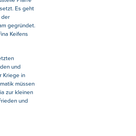
stelle Pfarre"
etzt. Es geht
 der
eam gegründet.
ina Keifens
etzten
eden und
 Kriege in
lematik müssen
ia zur kleinen
 Frieden und