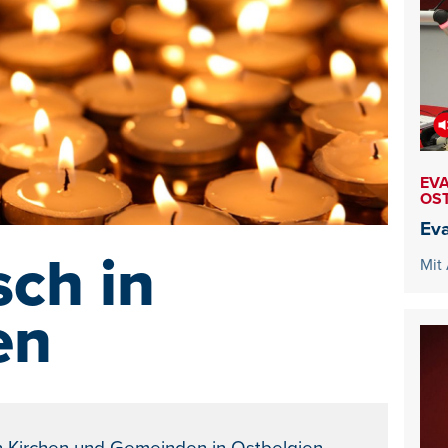
EVA
OS
Eva
sch in
Mit
en