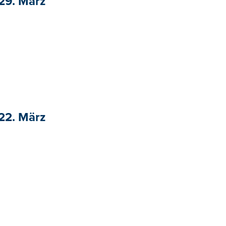
 29. März
 22. März