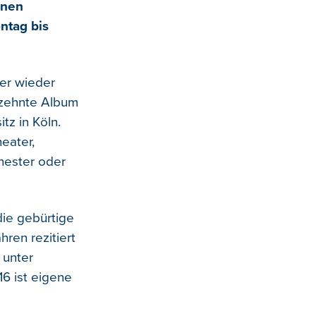
Ihnen
ntag bis
er wieder
eizehnte Album
tz in Köln.
eater,
hester oder
die gebürtige
hren rezitiert
 unter
16 ist eigene