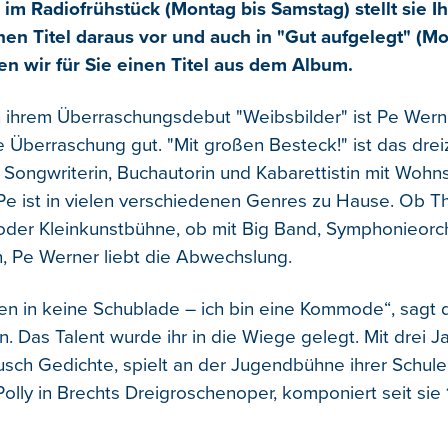
 im Radiofrühstück
(Montag bis Samstag)
stellt sie 
nen Titel daraus vor und auch in "Gut aufgelegt" (Mo
len wir für Sie einen Titel aus dem Album.
 ihrem Überraschungsdebut "Weibsbilder" ist Pe Wern
ne Überraschung gut. "Mit großen Besteck!" ist das dr
Songwriterin, Buchautorin und Kabarettistin mit Wohnsi
Pe ist in vielen verschiedenen Genres zu Hause. Ob Th
oder Kleinkunstbühne, ob mit Big Band, Symphonieorc
, Pe Werner liebt die Abwechslung.
en in keine Schublade – ich bin eine Kommode“, sagt 
. Das Talent wurde ihr in die Wiege gelegt. Mit drei Ja
usch Gedichte, spielt an der Jugendbühne ihrer Schule
olly in Brechts Dreigroschenoper, komponiert seit sie 