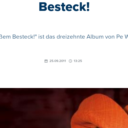
Besteck!
oßem Besteck!" ist das dreizehnte Album von Pe W
25.09.2011
13:25