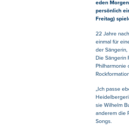
eden Morgen
persönlich ei
Freitag) spie
22 Jahre nach
einmal für ei
der Sängerin, 
Die Sängerin 
Philharmonie 
Rockformation
„Ich passe eb
Heidelbergerin
sie Wilhelm B
anderem die P
Songs.