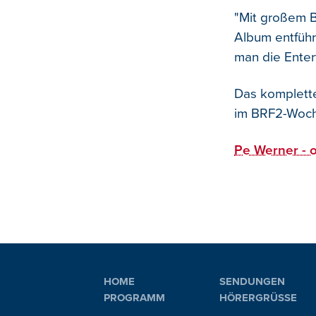
"Mit großem B
Album entführ
man die Entert
Das komplette
im BRF2-Woch
Pe Werner - 
HOME
SENDUNGEN
PROGRAMM
HÖRERGRÜSSE
PLAYLIST
AKTIONEN