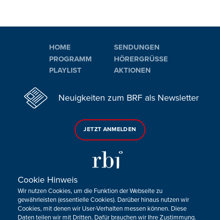
HOME
SENDUNGEN
PROGRAMM
HÖRERGRÜSSE
PLAYLIST
AKTIONEN
Neuigkeiten zum BRF als Newsletter
JETZT ANMELDEN
Cookie Hinweis
Wir nutzen Cookies, um die Funktion der Webseite zu
Sie haben noch Fragen oder Anmerkungen?
gewährleisten (essentielle Cookies). Darüber hinaus nutzen wir
Cookies, mit denen wir User-Verhalten messen können. Diese
KONTAKTIEREN SIE UNS!
Daten teilen wir mit Dritten. Dafür brauchen wir Ihre Zustimmung.