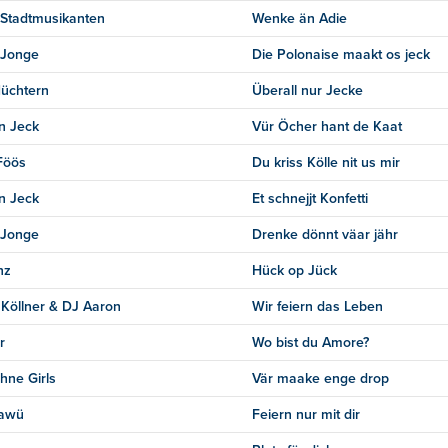
Stadtmusikanten
Wenke än Adie
 Jonge
Die Polonaise maakt os jeck
üchtern
Überall nur Jecke
n Jeck
Vür Öcher hant de Kaat
Föös
Du kriss Kölle nit us mir
n Jeck
Et schnejjt Konfetti
 Jonge
Drenke dönnt väar jähr
nz
Hück op Jück
 Köllner & DJ Aaron
Wir feiern das Leben
r
Wo bist du Amore?
hne Girls
Vär maake enge drop
awü
Feiern nur mit dir