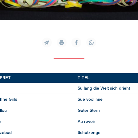
RPRET
TITEL
Su lang die Welt sich drieht
hne Girls
Sue vööl mie
llou
Guter Stern
r
Au revoir
tzebud
Schotzengel