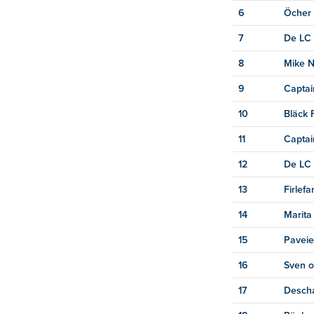
6
Öcher 
7
De LC
8
Mike N
9
Captai
10
Bläck 
11
Captai
12
De LC
13
Firlefa
14
Marita
15
Paveie
16
Sven o
17
Desch