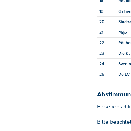
18
Räube
19
Galme
20
Stadtr
21
Miljö
22
Räube
23
Die Ka
24
Sven o
25
De LC
Abstimmu
Einsendeschlu
Bitte beachte