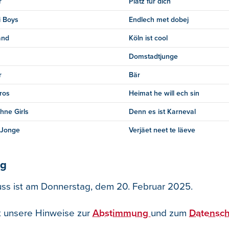
r
Platz für dich
i Boys
Endlech met dobej
and
Köln ist cool
Domstadtjunge
r
Bär
ros
Heimat he will ech sin
hne Girls
Denn es ist Karneval
 Jonge
Verjäet neet te läeve
ng
ss ist am Donnerstag, dem 20. Februar 2025.
t unsere Hinweise zur
Abstimmung
und zum
Datensch