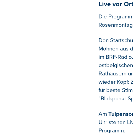
Live vor Or
Die Programm
Rosenmontag z
Den Startschu
Möhnen aus d
im BRF-Radio.
ostbelgische
Rathäusern un
wieder Kopf: 
für beste Sti
"Blickpunkt S
Am
Tulpenson
Uhr stehen Li
Programm.