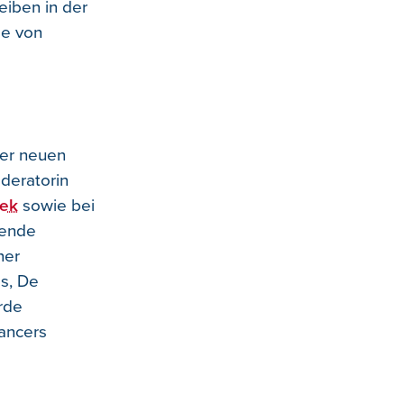
eiben in der
ge von
der neuen
oderatorin
ek
sowie bei
nende
her
s, De
rde
ancers