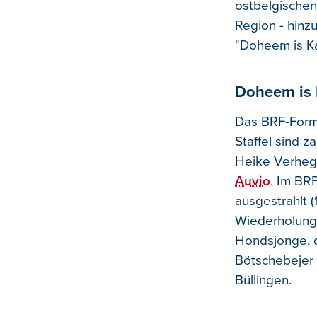
ostbelgischen
Region - hin
"Doheem is Ka
Doheem is 
Das BRF-Forma
Staffel sind 
Heike Verhegg
Auvio
. Im BR
ausgestrahlt (
Wiederholung)
Hondsjonge, 
Bötschebejer 
Büllingen.