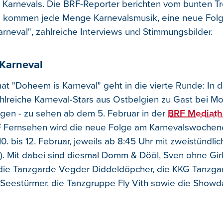
 Karnevals. Die BRF-Reporter berichten vom bunten Tr
zu kommen jede Menge Karnevalsmusik, eine neue Fol
rneval", zahlreiche Interviews und Stimmungsbilder.
Karneval
t "Doheem is Karneval" geht in die vierte Runde: In 
zahlreiche Karneval-Stars aus Ostbelgien zu Gast bei M
en - zu sehen ab dem 5. Februar in der
BRF Mediath
F Fernsehen wird die neue Folge am Karnevalswoche
10. bis 12. Februar, jeweils ab 8:45 Uhr mit zweistündlic
. Mit dabei sind diesmal Domm & Dööl, Sven ohne Girl
die Tanzgarde Vegder Diddeldöpcher, die KKG Tanzga
Seestürmer, die Tanzgruppe Fly Vith sowie die Showd