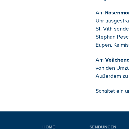
Am
Rosenmon
Uhr ausgestrah
St. Vith send
Stephan Pesch
Eupen, Kelmis
Am
Veilchend
von den Umzüg
Außerdem zu 
Schaltet ein u
HOME
SENDUNGEN