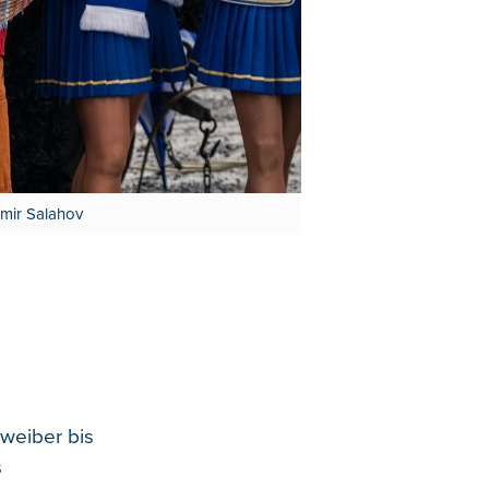
amir Salahov
weiber bis
s