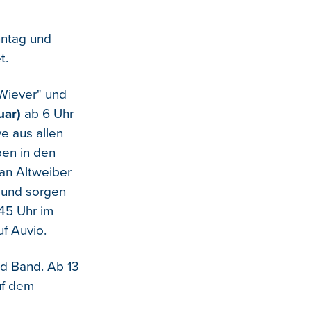
nntag und
t.
 Wiever" und
uar)
ab 6 Uhr
e aus allen
en in den
an Altweiber
o und sorgen
:45 Uhr im
f Auvio.
d Band. Ab 13
uf dem