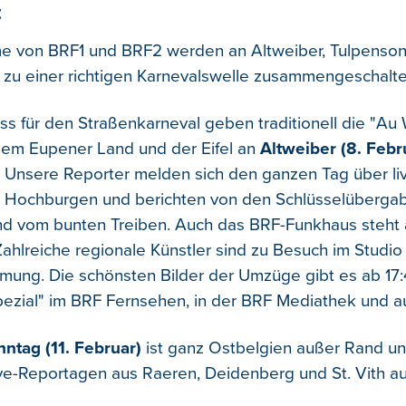
t
e von BRF1 und BRF2 werden an Altweiber, Tulpenso
u einer richtigen Karnevalswelle zusammengeschalte
ss für den Straßenkarneval geben traditionell die "Au
em Eupener Land und der Eifel an
Altweiber (8. Febr
 Unsere Reporter melden sich den ganzen Tag über liv
n Hochburgen und berichten von den Schlüsselübergab
d vom bunten Treiben. Auch das BRF-Funkhaus steht 
Zahlreiche regionale Künstler sind zu Besuch im Studi
mmung. Die schönsten Bilder der Umzüge gibt es ab 17
pezial" im BRF Fernsehen, in der BRF Mediathek und au
ntag (11. Februar)
ist ganz Ostbelgien außer Rand un
ve-Reportagen aus Raeren, Deidenberg und St. Vith a