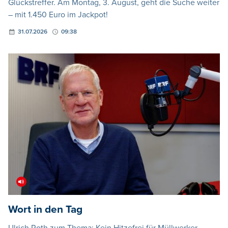
Glückstreffer. Am Montag, 3. August, geht die Suche weiter
– mit 1.450 Euro im Jackpot!
31.07.2026
09:38
Wort in den Tag
Ulrich Roth zum Thema: Kein Hitzefrei für Müllwerker