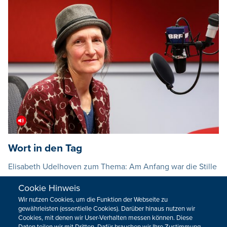
Wort in den Tag
Elisabeth Udelhoven zum Thema: Am Anfang war die Stille
27.07.2026
06:00
Cookie Hinweis
Wir nutzen Cookies, um die Funktion der Webseite zu
gewährleisten (essentielle Cookies). Darüber hinaus nutzen wir
Cookies, mit denen wir User-Verhalten messen können. Diese