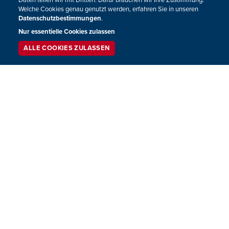
Daten teilen wir mit Dritten. Dafür brauchen wir Ihre Zustimmung.
Welche Cookies genau genutzt werden, erfahren Sie in unseren
Datenschutzbestimmungen
.
Nur essentielle Cookies zulassen
ALLE COOKIES ZULASSEN
SERVICE
LIVESTREAM
PODCAST
SUCHEN
Gänsehaut feiern ihr Comeback im
Künstlertreff
Mehr als vier Jahrzehnte nach ihrem großen Erfolg mit "Karl
der Käfer" melden sich Gänsehaut eindrucksvoll zurück. Im
Mittelpunkt dieser Ausgabe des Künstlertreffs steht das
neue Album "Morgendämmerung". Die Musiker sind zu
Gast im BRF-Funkhaus und sprechen mit Moderator Horst
Senker über ihre Rückkehr und ihre neuen Pläne.