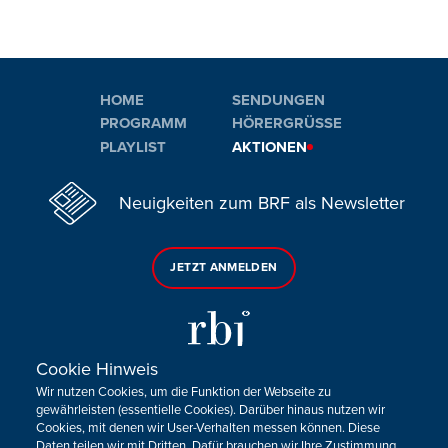
HOME
SENDUNGEN
PROGRAMM
HÖRERGRÜSSE
PLAYLIST
AKTIONEN
Neuigkeiten zum BRF als Newsletter
JETZT ANMELDEN
Cookie Hinweis
Wir nutzen Cookies, um die Funktion der Webseite zu
Sie haben noch Fragen oder Anmerkungen?
gewährleisten (essentielle Cookies). Darüber hinaus nutzen wir
Cookies, mit denen wir User-Verhalten messen können. Diese
KONTAKTIEREN SIE UNS!
Daten teilen wir mit Dritten. Dafür brauchen wir Ihre Zustimmung.