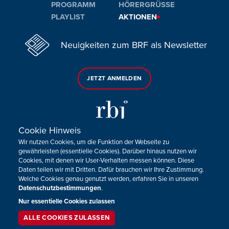
PROGRAMM
HÖRERGRÜSSE
PLAYLIST
AKTIONEN
Neuigkeiten zum BRF als Newsletter
JETZT ANMELDEN
Cookie Hinweis
Wir nutzen Cookies, um die Funktion der Webseite zu
Sie haben noch Fragen oder Anmerkungen?
gewährleisten (essentielle Cookies). Darüber hinaus nutzen wir
Cookies, mit denen wir User-Verhalten messen können. Diese
KONTAKTIEREN SIE UNS!
Daten teilen wir mit Dritten. Dafür brauchen wir Ihre Zustimmung.
Welche Cookies genau genutzt werden, erfahren Sie in unseren
Datenschutzbestimmungen
.
Impressum
Datenschutz
Kontakt
Barrierefreiheit
Cookie-Zustimmung anpassen
Nur essentielle Cookies zulassen
ALLE COOKIES ZULASSEN
SERVICE
LIVESTREAM
PODCAST